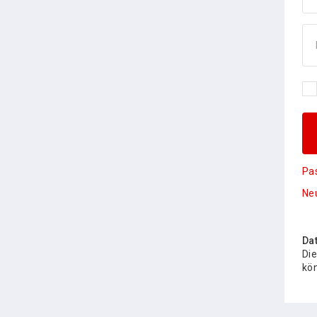
Pa
Neu
Da
Die
kön