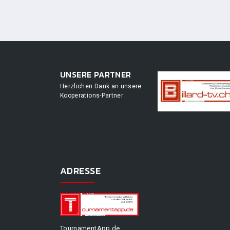
UNSERE PARTNER
Herzlichen Dank an unsere
Kooperations-Partner
ADRESSE
TournamentApp.de