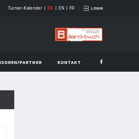
Turnier-Kalender
|
DE
|
EN
|
FR
LOGIN
NSOREN/PARTNER
KONTAKT