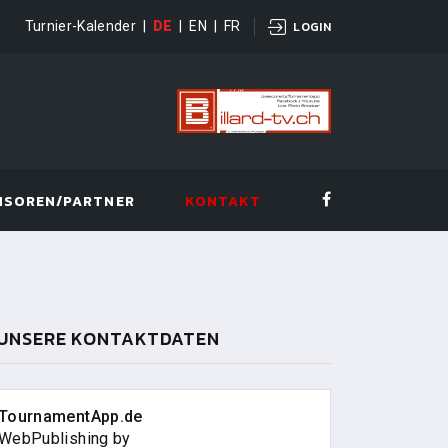
Turnier-Kalender
|
DE
|
EN
|
FR
LOGIN
NSOREN/PARTNER
KONTAKT
UNSERE KONTAKTDATEN
TournamentApp.de
WebPublishing by