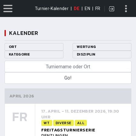
Turnier-Kalender
|
DE
|
EN
|
FR
KALENDER
ORT
WERTUNG
KATEGORIE
DISZIPLIN
APRIL 2026
FR
17. APRIL - 11. DEZEMBER 2026, 19:30
UHR
WT
DIVERSE
ALL
FREITAGSTURNIERSERIE
DENZLINGEN