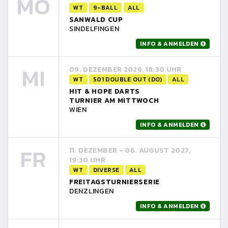
MO
WT
9-BALL
ALL
SANWALD CUP
SINDELFINGEN
INFO & ANMELDEN
MI
09. DEZEMBER 2026, 18:30 UHR
WT
501 DOUBLE OUT (DO)
ALL
HIT & HOPE DARTS
TURNIER AM MITTWOCH
WIEN
INFO & ANMELDEN
FR
11. DEZEMBER - 06. AUGUST 2027,
19:30 UHR
WT
DIVERSE
ALL
FREITAGSTURNIERSERIE
DENZLINGEN
INFO & ANMELDEN