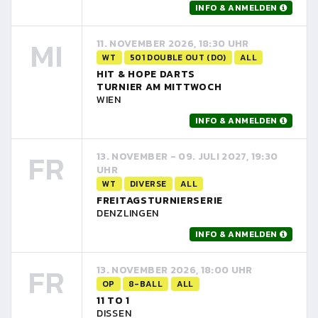
INFO & ANMELDEN
MI
11. NOVEMBER 2026, 18:30 UHR
WT
501 DOUBLE OUT (DO)
ALL
HIT & HOPE DARTS
TURNIER AM MITTWOCH
WIEN
INFO & ANMELDEN
FR
13. NOVEMBER - 09. JULI 2027, 19:30
UHR
WT
DIVERSE
ALL
FREITAGSTURNIERSERIE
DENZLINGEN
INFO & ANMELDEN
FR
13. NOVEMBER 2026, 18:00 UHR
OP
8-BALL
ALL
11 TO 1
DISSEN