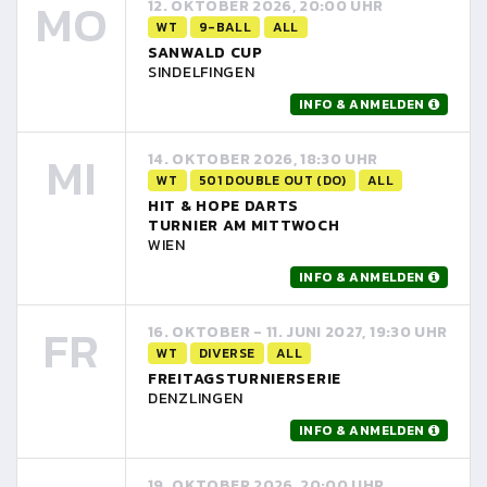
MO
12. OKTOBER 2026, 20:00 UHR
WT
9-BALL
ALL
SANWALD CUP
SINDELFINGEN
INFO & ANMELDEN
MI
14. OKTOBER 2026, 18:30 UHR
WT
501 DOUBLE OUT (DO)
ALL
HIT & HOPE DARTS
TURNIER AM MITTWOCH
WIEN
INFO & ANMELDEN
FR
16. OKTOBER - 11. JUNI 2027, 19:30 UHR
WT
DIVERSE
ALL
FREITAGSTURNIERSERIE
DENZLINGEN
INFO & ANMELDEN
19. OKTOBER 2026, 20:00 UHR