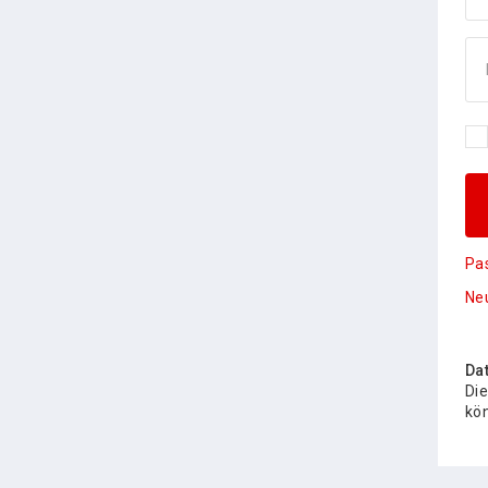
Pa
Neu
Da
Die
kön