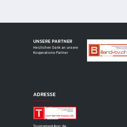
UNSERE PARTNER
Herzlichen Dank an unsere
Kooperations-Partner
ADRESSE
TournamentApp.de