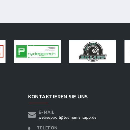
KONTAKTIEREN SIE UNS
E-MAIL
websupport@tournamentapp.de
TELEFON