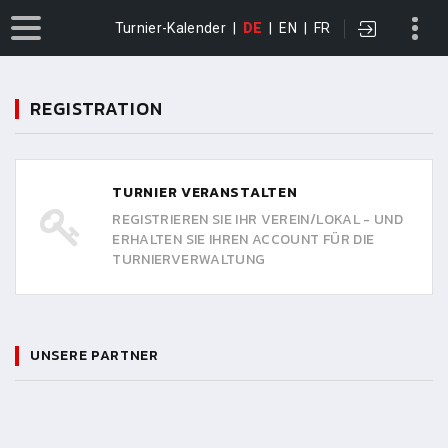
Turnier-Kalender
|
DE
|
EN
|
FR
REGISTRATION
TURNIER VERANSTALTEN
REGISTRIEREN SIE IHR VEREIN/LOKAL - UND
ERHALTEN SIE IHREN ACCOUNT FÜR DIE
TURNIERVERWALTUNG
UNSERE PARTNER