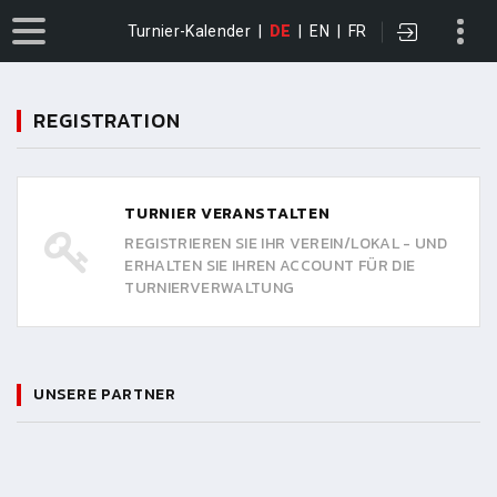
Turnier-Kalender
|
DE
|
EN
|
FR
REGISTRATION
TURNIER VERANSTALTEN
REGISTRIEREN SIE IHR VEREIN/LOKAL - UND
ERHALTEN SIE IHREN ACCOUNT FÜR DIE
TURNIERVERWALTUNG
UNSERE PARTNER