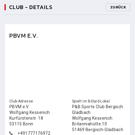
CLUB - DETAILS
ZURÜCK
PBVM E.V.
Club-Adresse:
Spielt im Billard-Lokal:
PBVM e.V.
P&B Sports Club Bergisch
Wolfgang Kessenich
Gladbach
Kurfürstenstr. 18
Wolfgang Kessenich
53115 Bonn
Britanniahütte.10
51469 Bergisch-Gladbach
+491777176972