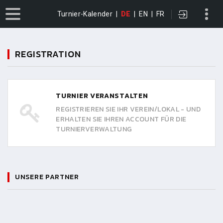
Turnier-Kalender
|
DE
|
EN
|
FR
REGISTRATION
TURNIER VERANSTALTEN
REGISTRIEREN SIE IHR VEREIN/LOKAL - UND
ERHALTEN SIE IHREN ACCOUNT FÜR DIE
TURNIERVERWALTUNG
UNSERE PARTNER