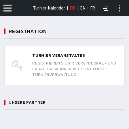
Turnier-Kalender
|
DE
|
EN
|
FR
REGISTRATION
TURNIER VERANSTALTEN
REGISTRIEREN SIE IHR VEREIN/LOKAL - UND
ERHALTEN SIE IHREN ACCOUNT FÜR DIE
TURNIERVERWALTUNG
UNSERE PARTNER