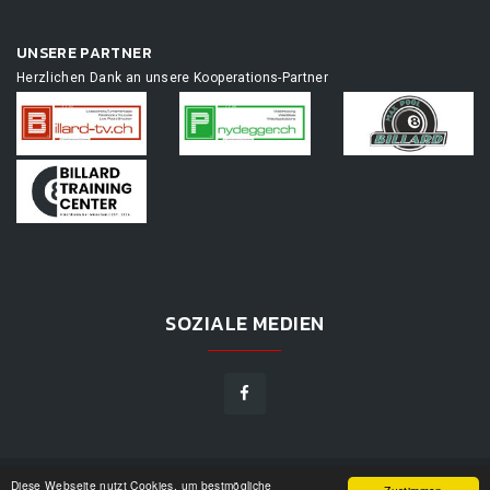
UNSERE PARTNER
Herzlichen Dank an unsere Kooperations-Partner
SOZIALE MEDIEN
Diese Webseite nutzt Cookies, um bestmögliche
TOURNAMENTAPP.DE
©
2026
|
DESIGN BY
WPPN
|
UNSERE