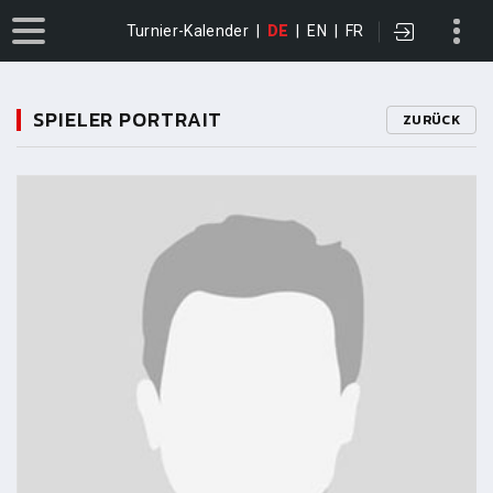
Turnier-Kalender
|
DE
|
EN
|
FR
SPIELER PORTRAIT
ZURÜCK
11