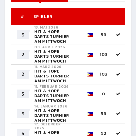
#
SPIELER
13. MAI 2026
HIT & HOPE
9
58
DARTS TURNIER
AM MITTWOCH
08. APRIL 2026
HIT & HOPE
2
103
DARTS TURNIER
AM MITTWOCH
11. MÄRZ 2026
HIT & HOPE
2
103
DARTS TURNIER
AM MITTWOCH
11. FEBRUAR 2026
HIT & HOPE
5
0
DARTS TURNIER
AM MITTWOCH
14. JANUAR 2026
HIT & HOPE
9
58
DARTS TURNIER
AM MITTWOCH
17. DEZEMBER
2025
HIT & HOPE
5
52