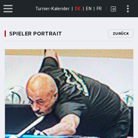
Turnier-Kalender
|
DE
|
EN
|
FR
SPIELER PORTRAIT
ZURÜCK
11