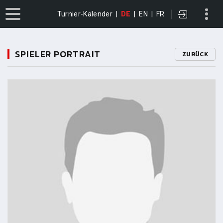
Turnier-Kalender
|
DE
|
EN
|
FR
SPIELER PORTRAIT
ZURÜCK
11