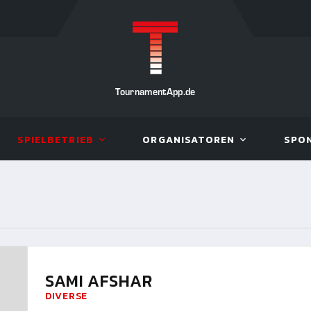
TournamentApp.de
SPIELBETRIEB
ORGANISATOREN
SPO
SAMI AFSHAR
DIVERSE