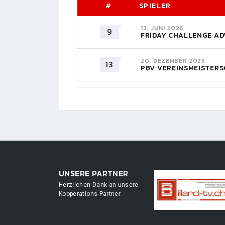
#
SPIELER
12. JUNI 2026
9
FRIDAY CHALLENGE A
20. DEZEMBER 2025
13
PBV VEREINSMEISTERS
UNSERE PARTNER
Herzlichen Dank an unsere
Kooperations-Partner