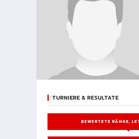
TURNIERE & RESULTATE
BEWERTETE RÄNGE, LE