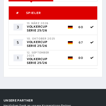
#
SPIELER
13. MÄRZ 2026
3
VOLKERCUP
60
SERIE 25/26
10. OKTOBER 2025
5
VOLKERCUP
67
SERIE 25/26
12. SEPTEMBER
2025
1
80
VOLKERCUP
SERIE 25/26
UNSERE PARTNER
Herzlichen Dank an unsere Kooperations-Partner