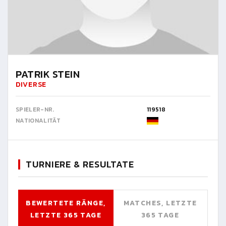
PATRIK STEIN
DIVERSE
SPIELER-NR.
119518
NATIONALITÄT
TURNIERE & RESULTATE
BEWERTETE RÄNGE,
MATCHES, LETZTE
LETZTE 365 TAGE
365 TAGE