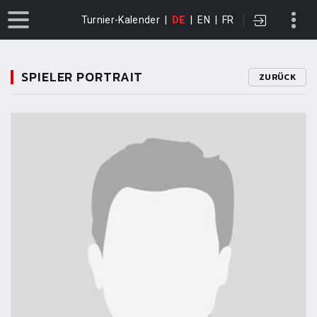
Turnier-Kalender
|
DE
|
EN
|
FR
SPIELER PORTRAIT
ZURÜCK
11