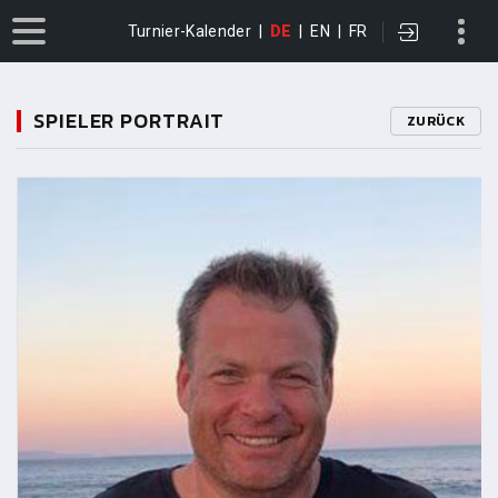
Turnier-Kalender
|
DE
|
EN
|
FR
SPIELER PORTRAIT
ZURÜCK
11