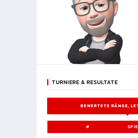
TURNIERE & RESULTATE
BEWERTETE RÄNGE, LE
#
SPI