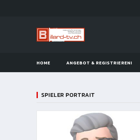
HOME
ANGEBOT & REGISTRIEREN!
SPIELER PORTRAIT
11