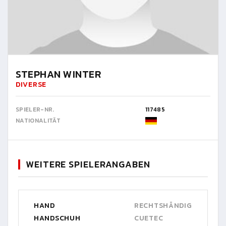
STEPHAN WINTER
DIVERSE
SPIELER-NR.
117485
NATIONALITÄT
WEITERE SPIELERANGABEN
HAND
RECHTSHÄNDIG
HANDSCHUH
CUETEC