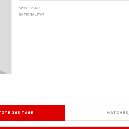
SPIELER-NR.
NATIONALITÄT
TZTE 365 TAGE
MATCHES,