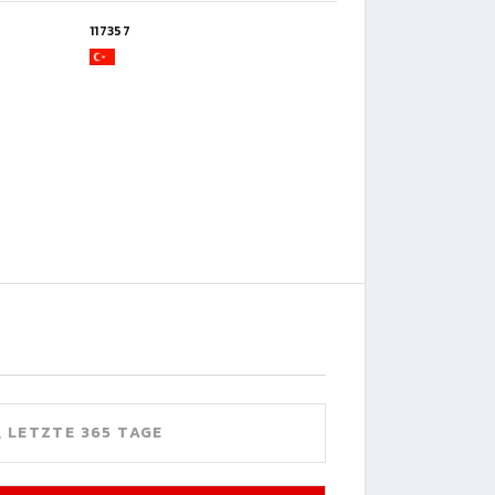
117357
 LETZTE 365 TAGE