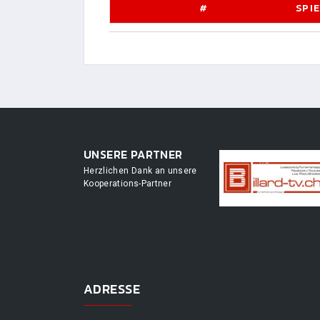
#
SPI
UNSERE PARTNER
Herzlichen Dank an unsere
Kooperations-Partner
ADRESSE