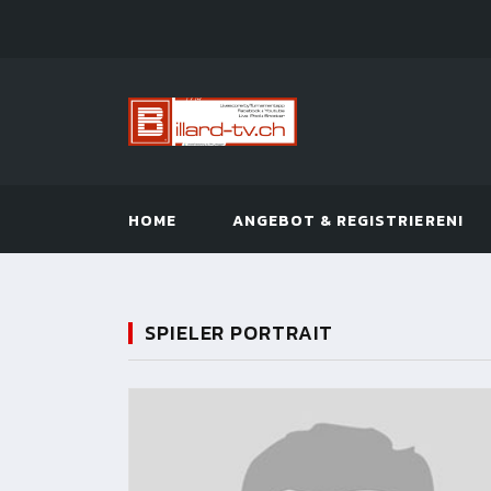
HOME
ANGEBOT & REGISTRIEREN!
SPIELER PORTRAIT
11