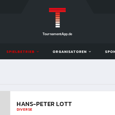
TournamentApp.de
SPIELBETRIEB
ORGANISATOREN
SPO
HANS-PETER LOTT
DIVERSE