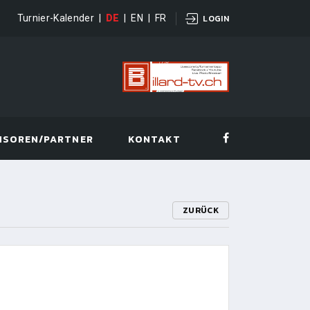
Turnier-Kalender
|
DE
|
EN
|
FR
LOGIN
NSOREN/PARTNER
KONTAKT
ZURÜCK