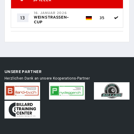
16. JANUAR 2026
13
WEINSTRASSEN-C
35
UP
UNSERE PARTNER
Herzlichen Dank an unsere Kooperations-Partner