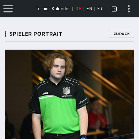
Turnier-Kalender
|
DE
|
EN
|
FR
SPIELER PORTRAIT
ZURÜCK
11