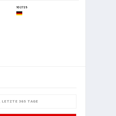
102725
 LETZTE 365 TAGE