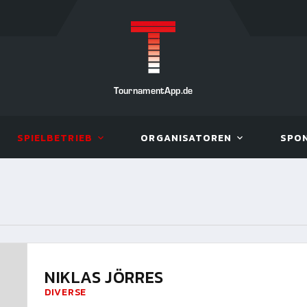
TournamentApp.de
SPIELBETRIEB
ORGANISATOREN
SPO
NIKLAS JÖRRES
DIVERSE