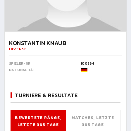
KONSTANTIN KNAUB
DIVERSE
SPIELER-NR.
100564
NATIONALITÄT
TURNIERE & RESULTATE
BEWERTETE RÄNGE,
MATCHES, LETZTE
LETZTE 365 TAGE
365 TAGE