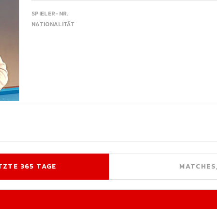
SPIELER-NR.
NATIONALITÄT
TZTE 365 TAGE
MATCHES,