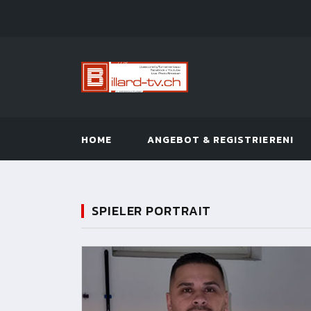
HOME
ANGEBOT & REGISTRIEREN!
SPIELER PORTRAIT
11