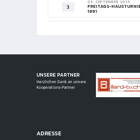
05. SEPTEMBER 2025
3
FREITAGS-HAUSTURNI
1891
UNSERE PARTNER
Herzlichen Dank an unsere
Kooperations-Partner
ADRESSE