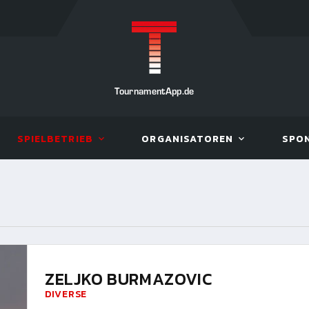
TournamentApp.de
SPIELBETRIEB
ORGANISATOREN
SPO
ZELJKO BURMAZOVIC
DIVERSE