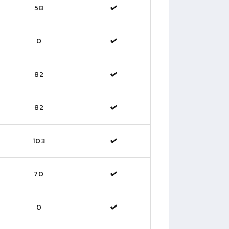
58
0
82
82
103
70
0