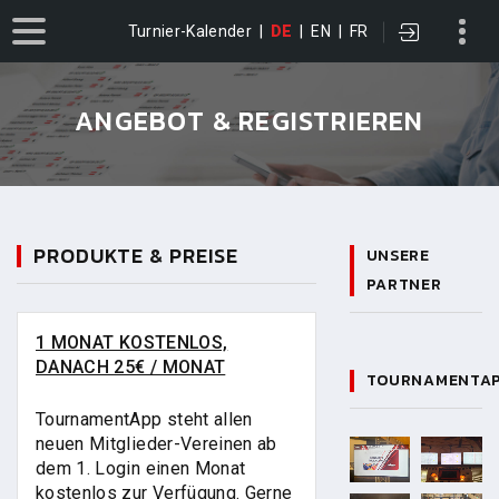
Turnier-Kalender
|
DE
|
EN
|
FR
ANGEBOT & REGISTRIEREN
PRODUKTE & PREISE
UNSERE
PARTNER
1 MONAT KOSTENLOS,
DANACH 25€ / MONAT
TOURNAMENTAP
TournamentApp steht allen
neuen Mitglieder-Vereinen ab
dem 1. Login einen Monat
kostenlos zur Verfügung. Gerne