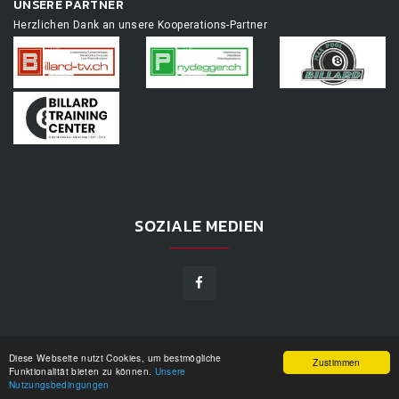
UNSERE PARTNER
Herzlichen Dank an unsere Kooperations-Partner
SOZIALE MEDIEN
Diese Webseite nutzt Cookies, um bestmögliche
TOURNAMENTAPP.DE
©
2026
|
DESIGN BY
WPPN
|
UNSERE
Zustimmen
Funktionalität bieten zu können.
Unsere
NUTZUNGSBEDINGUNGEN
|
Nutzungsbedingungen