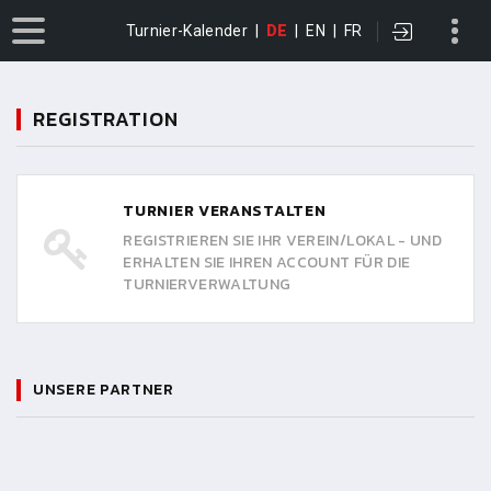
Turnier-Kalender
|
DE
|
EN
|
FR
REGISTRATION
TURNIER VERANSTALTEN
REGISTRIEREN SIE IHR VEREIN/LOKAL - UND
ERHALTEN SIE IHREN ACCOUNT FÜR DIE
TURNIERVERWALTUNG
UNSERE PARTNER