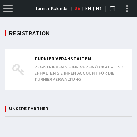
Turnier-Kalender
|
DE
|
EN
|
FR
REGISTRATION
TURNIER VERANSTALTEN
REGISTRIEREN SIE IHR VEREIN/LOKAL - UND
ERHALTEN SIE IHREN ACCOUNT FÜR DIE
TURNIERVERWALTUNG
UNSERE PARTNER