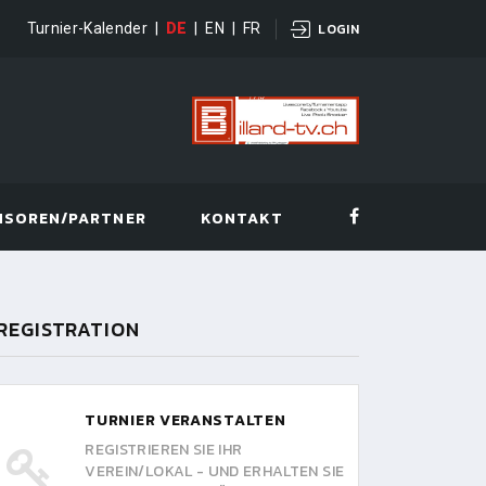
Turnier-Kalender
|
DE
|
EN
|
FR
LOGIN
NSOREN/PARTNER
KONTAKT
REGISTRATION
TURNIER VERANSTALTEN
REGISTRIEREN SIE IHR
VEREIN/LOKAL - UND ERHALTEN SIE