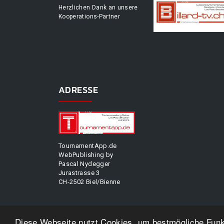
Herzlichen Dank an unsere
Kooperations-Partner
ADRESSE
TournamentApp.de
WebPublishing by
Pascal Nydegger
Jurastrasse 3
CH-2502 Biel/Bienne
Diese Webseite nutzt Cookies, um bestmögliche Funkt
TOU