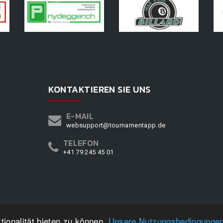
KONTAKTIEREN SIE UNS
E-MAIL
websupport@tournamentapp.de
TELEFON
+41 79 245 45 01
ionalität bieten zu können.
Unsere Nutzungsbedingunge
RNAMENTAPP.DE
©
2026
|
DESIGN BY
WPPN
|
UNSERE NUTZUNGSBEDINGUN