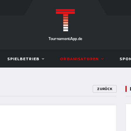
TournamentApp.de
SPIELBETRIEB
ORGANISATOREN
SPO
ZURÜCK