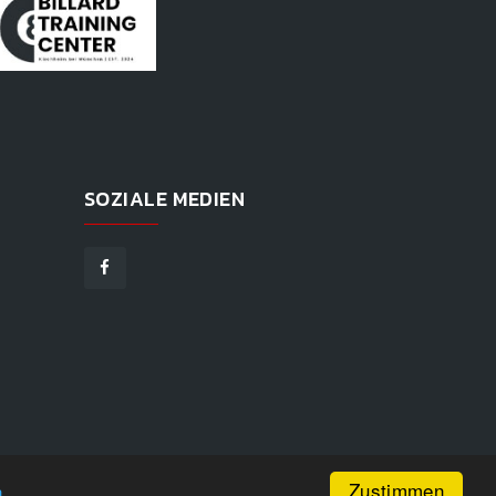
SOZIALE MEDIEN
Zustimmen
n
GEN
|