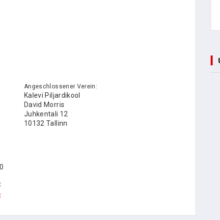
Angeschlossener Verein:
Kalevi Piljardikool
David Morris
Juhkentali 12
10132 Tallinn
0