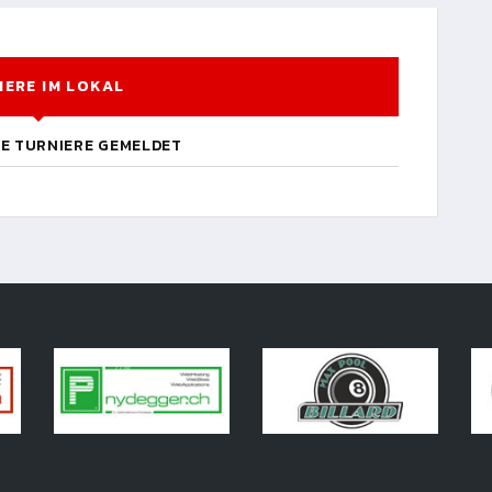
IERE IM LOKAL
NE TURNIERE GEMELDET