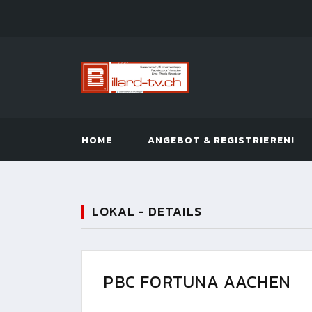
HOME
ANGEBOT & REGISTRIEREN!
LOKAL - DETAILS
PBC FORTUNA AACHEN