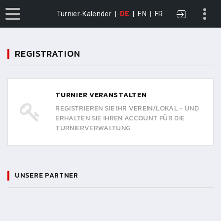
Turnier-Kalender
|
DE
|
EN
|
FR
REGISTRATION
TURNIER VERANSTALTEN
REGISTRIEREN SIE IHR VEREIN/LOKAL - UND
ERHALTEN SIE IHREN ACCOUNT FÜR DIE
TURNIERVERWALTUNG
UNSERE PARTNER