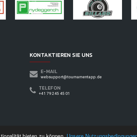
KONTAKTIEREN SIE UNS
E-MAIL
websupport@tournamentapp.de
TELEFON
+41 79 245 45 01
ionalität bieten zu können.
Unsere Nutzungsbedingunge
RNAMENTAPP.DE
©
2026
|
DESIGN BY
WPPN
|
UNSERE NUTZUNGSBEDINGUN