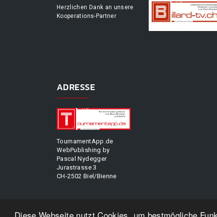
Herzlichen Dank an unsere
Kooperations-Partner
ADRESSE
TournamentApp.de
WebPublishing by
Pascal Nydegger
Jurastrasse 3
CH-2502 Biel/Bienne
Diese Webseite nutzt Cookies, um bestmögliche Funkt
TOU