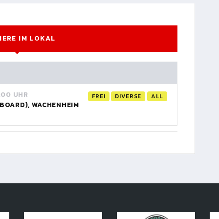
IERE IM LOKAL
:00 UHR
FREI
DIVERSE
ALL
EBOARD), WACHENHEIM