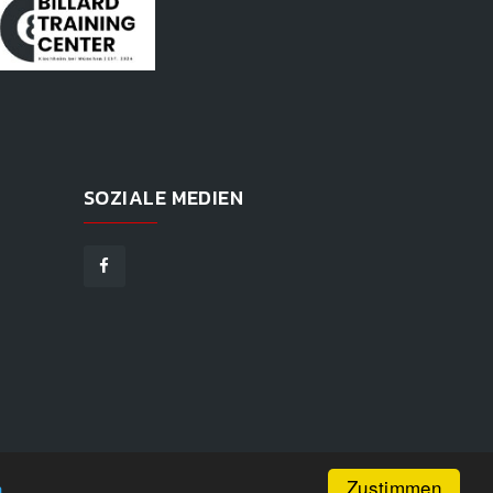
SOZIALE MEDIEN
Zustimmen
n
GEN
|