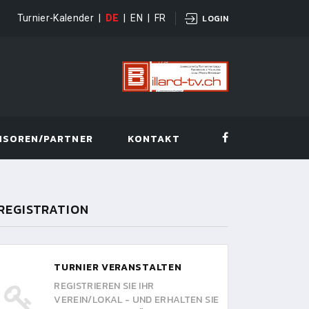
Turnier-Kalender
|
DE
|
EN
|
FR
LOGIN
NSOREN/PARTNER
KONTAKT
REGISTRATION
TURNIER VERANSTALTEN
REGISTRIEREN SIE IHR
VEREIN/LOKAL - UND ERHALTEN SIE