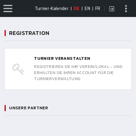
Turnier-Kalender
|
DE
|
EN
|
FR
REGISTRATION
TURNIER VERANSTALTEN
REGISTRIEREN SIE IHR VEREIN/LOKAL - UND
ERHALTEN SIE IHREN ACCOUNT FÜR DIE
TURNIERVERWALTUNG
UNSERE PARTNER