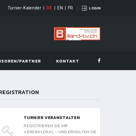
Turnier-Kalender
|
DE
|
EN
|
FR
LOGIN
NSOREN/PARTNER
KONTAKT
REGISTRATION
TURNIER VERANSTALTEN
REGISTRIEREN SIE IHR
VEREIN/LOKAL - UND ERHALTEN SIE