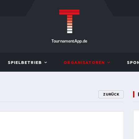
TournamentApp.de
SPIELBETRIEB
ORGANISATOREN
SPO
ZURÜCK