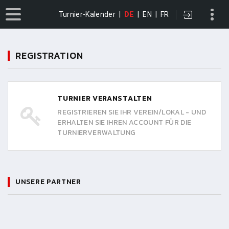
Turnier-Kalender
|
DE
|
EN
|
FR
REGISTRATION
TURNIER VERANSTALTEN
REGISTRIEREN SIE IHR VEREIN/LOKAL - UND
ERHALTEN SIE IHREN ACCOUNT FÜR DIE
TURNIERVERWALTUNG
UNSERE PARTNER