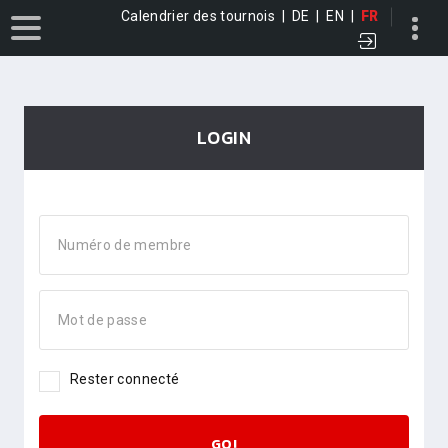
Calendrier des tournois
|
DE
|
EN
|
FR
LOGIN
Numéro de membre
Mot de passe
Rester connecté
GO!