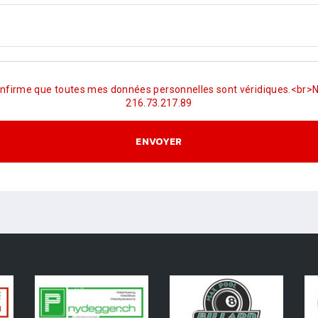
confirme que toutes mes données personnelles sont véridiques.<br>N
216.73.217.89
ENVOYER