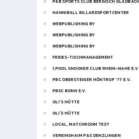
P&B SPORTS CLUB BERGISCH GLADBAC
HANNIBALL BILLARDSPORTCENTER
WEBPUBLISHING BY
WEBPUBLISHING BY
WEBPUBLISHING BY
FREIES-TISCHMANAGEMENT
1.POOL SNOOKER CLUB RHEIN-NAHE E.V
PBC OBERSTEIGER HÖNTROP '77 E.V.
PBSC BONN E.V.
OLI´S HÜTTE
OLI´S HÜTTE
LOCAL, MATCHROOM TEST
VEREINSHAIM P&S DENZLINGEN