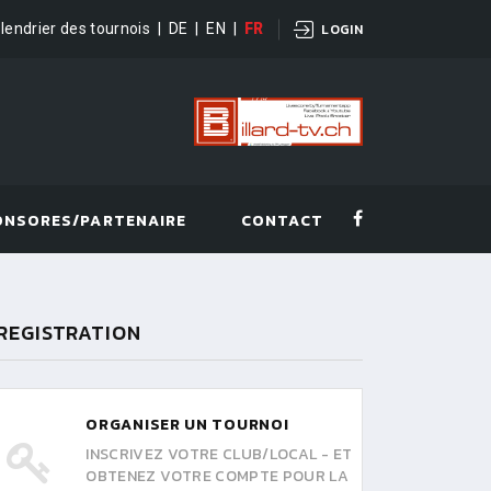
lendrier des tournois
|
DE
|
EN
|
FR
LOGIN
ONSORES/PARTENAIRE
CONTACT
REGISTRATION
ORGANISER UN TOURNOI
INSCRIVEZ VOTRE CLUB/LOCAL - ET
OBTENEZ VOTRE COMPTE POUR LA