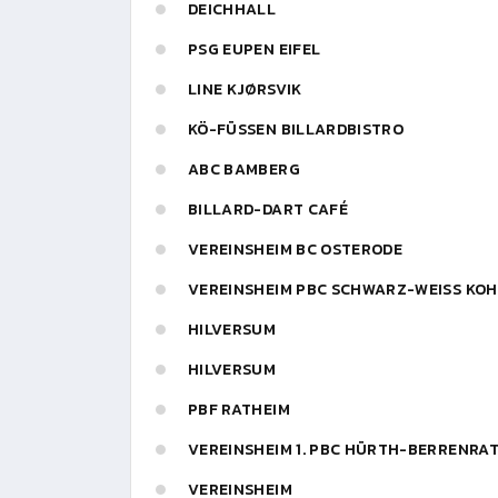
DEICHHALL
PSG EUPEN EIFEL
LINE KJØRSVIK
KÖ-FÜSSEN BILLARDBISTRO
ABC BAMBERG
BILLARD-DART CAFÉ
VEREINSHEIM BC OSTERODE
VEREINSHEIM PBC SCHWARZ-WEISS KOHL
HILVERSUM
HILVERSUM
PBF RATHEIM
VEREINSHEIM 1. PBC HÜRTH-BERRENRA
VEREINSHEIM