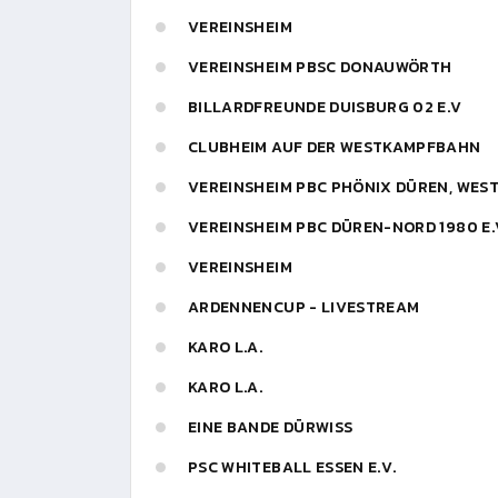
VEREINSHEIM
VEREINSHEIM PBSC DONAUWÖRTH
BILLARDFREUNDE DUISBURG 02 E.V
CLUBHEIM AUF DER WESTKAMPFBAHN
VEREINSHEIM PBC PHÖNIX DÜREN, WE
VEREINSHEIM PBC DÜREN-NORD 1980 E.
VEREINSHEIM
ARDENNENCUP - LIVESTREAM
KARO L.A.
KARO L.A.
EINE BANDE DÜRWISS
PSC WHITEBALL ESSEN E.V.