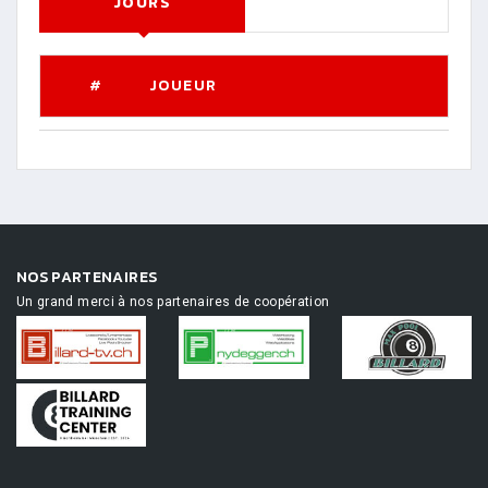
JOURS
#
JOUEUR
NOS PARTENAIRES
Un grand merci à nos partenaires de coopération