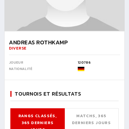
ANDREAS ROTHKAMP
DIVERSE
JOUEUR
120786
NATIONALITÉ
TOURNOIS ET RÉSULTATS
RANGS CLASSÉS,
MATCHS, 365
365 DERNIERS
DERNIERS JOURS