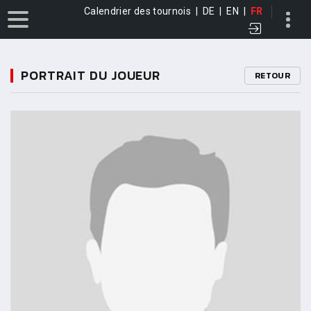
Calendrier des tournois
|
DE
|
EN
|
FR
PORTRAIT DU JOUEUR
RETOUR
11