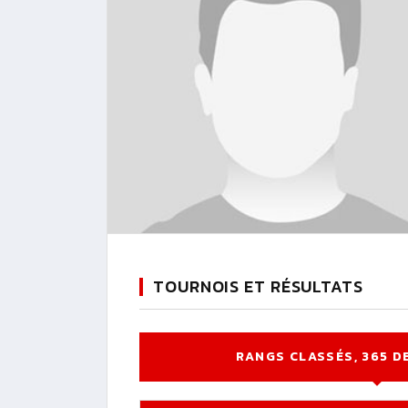
TOURNOIS ET RÉSULTATS
RANGS CLASSÉS, 365 D