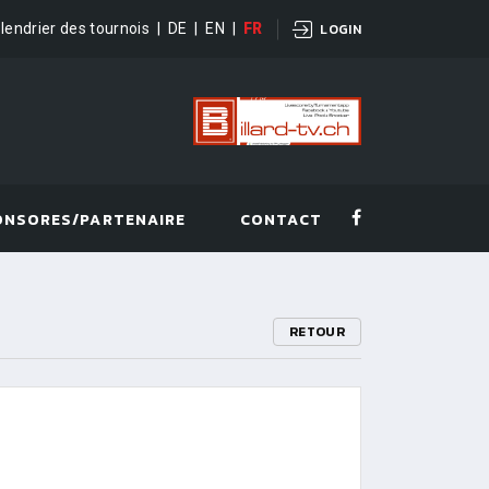
lendrier des tournois
|
DE
|
EN
|
FR
LOGIN
ONSORES/PARTENAIRE
CONTACT
RETOUR