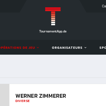
Ca
TournamentApp.de
OPÉRATIONS DE JEU
ORGANISATEURS
SP
WERNER ZIMMERER
DIVERSE