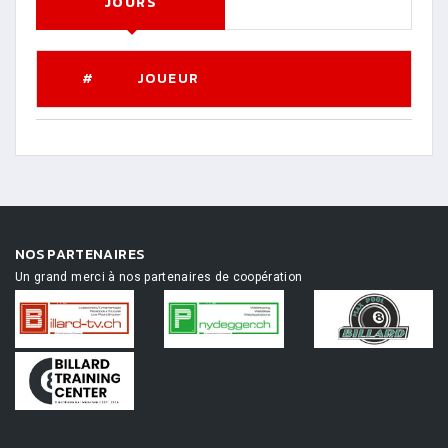
JOURS
#
JOUEUR
NOS PARTENAIRES
Un grand merci à nos partenaires de coopération