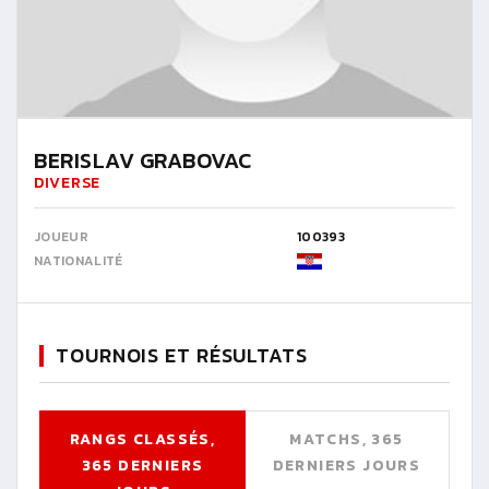
BERISLAV GRABOVAC
DIVERSE
JOUEUR
100393
NATIONALITÉ
TOURNOIS ET RÉSULTATS
RANGS CLASSÉS,
MATCHS, 365
365 DERNIERS
DERNIERS JOURS