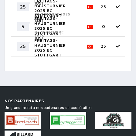
FREITAGS-
1891
HAUSTURNIER
25
25
2025 BC
03 OCTOBRE 2025
STUTTGART
FREITAGS-
1891
HAUSTURNIER
5
0
2025 BC
05 SEPTEMBRE
STUTTGART
2025
1891
FREITAGS-
HAUSTURNIER
25
25
2025 BC
STUTTGART
1891
NOS PARTENAIRES
Un grand merci à nos partenaires de coopération