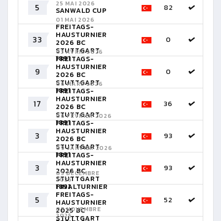
25 MAI 2026
5
82
SANWALD CUP
01 MAI 2026
FREITAGS-
HAUSTURNIER
33
0
2026 BC
STUTTGART
03 AVRIL 2026
1891
FREITAGS-
HAUSTURNIER
9
0
2026 BC
STUTTGART
06 MARS 2026
1891
FREITAGS-
HAUSTURNIER
17
36
2026 BC
STUTTGART
06 FÉVRIER 2026
1891
FREITAGS-
HAUSTURNIER
3
93
2026 BC
STUTTGART
09 JANVIER 2026
1891
FREITAGS-
HAUSTURNIER
3
93
2026 BC
05 DÉCEMBRE
STUTTGART
2025
FINALTURNIER
1891
FREITAGS-
5
52
HAUSTURNIER
07 NOVEMBRE
2025 BC
2025
STUTTGART