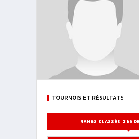
TOURNOIS ET RÉSULTATS
RANGS CLASSÉS, 365 D