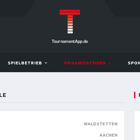
TournamentApp.de
SPIELBETRIEB
ORGANISATOREN
SPO
LE
WALDSTETTEN
AACHEN