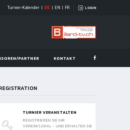
Turnier-Kalender
|
DE
|
EN
|
FR
LOGIN
NSOREN/PARTNER
KONTAKT
REGISTRATION
TURNIER VERANSTALTEN
REGISTRIEREN SIE IHR
VEREIN/LOKAL - UND ERHALTEN SIE