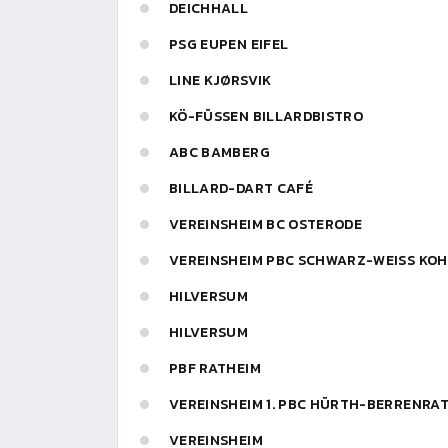
DEICHHALL
PSG EUPEN EIFEL
LINE KJØRSVIK
KÖ-FÜSSEN BILLARDBISTRO
ABC BAMBERG
BILLARD-DART CAFÉ
VEREINSHEIM BC OSTERODE
VEREINSHEIM PBC SCHWARZ-WEISS KOHL
HILVERSUM
HILVERSUM
PBF RATHEIM
VEREINSHEIM 1. PBC HÜRTH-BERRENRA
VEREINSHEIM