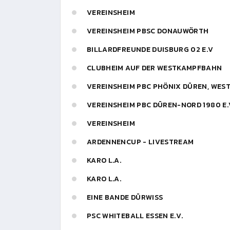
VEREINSHEIM
VEREINSHEIM PBSC DONAUWÖRTH
BILLARDFREUNDE DUISBURG 02 E.V
CLUBHEIM AUF DER WESTKAMPFBAHN
VEREINSHEIM PBC PHÖNIX DÜREN, WE
VEREINSHEIM PBC DÜREN-NORD 1980 E.
VEREINSHEIM
ARDENNENCUP - LIVESTREAM
KARO L.A.
KARO L.A.
EINE BANDE DÜRWISS
PSC WHITEBALL ESSEN E.V.