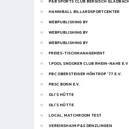
P&B SPORTS CLUB BERGISCH GLADBAC
HANNIBALL BILLARDSPORTCENTER
WEBPUBLISHING BY
WEBPUBLISHING BY
WEBPUBLISHING BY
FREIES-TISCHMANAGEMENT
1.POOL SNOOKER CLUB RHEIN-NAHE E.V
PBC OBERSTEIGER HÖNTROP '77 E.V.
PBSC BONN E.V.
OLI´S HÜTTE
OLI´S HÜTTE
LOCAL, MATCHROOM TEST
VEREINSHAIM P&S DENZLINGEN