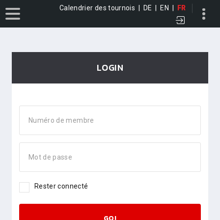
Calendrier des tournois
|
DE
|
EN
|
FR
LOGIN
Numéro de membre
Mot de passe
Rester connecté
GO!