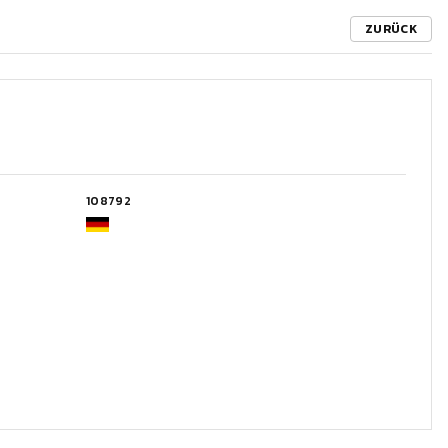
ZURÜCK
108792