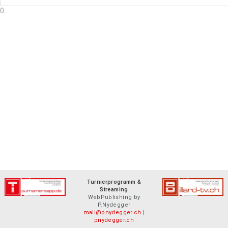
0
Turnierprogramm &
Streaming
WebPublishing by
P.Nydegger
mail@pnydegger.ch
|
pnydegger.ch