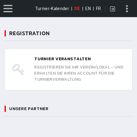
Turnier-Kalender
|
DE
|
EN
|
FR
REGISTRATION
TURNIER VERANSTALTEN
REGISTRIEREN SIE IHR VEREIN/LOKAL - UND
ERHALTEN SIE IHREN ACCOUNT FÜR DIE
TURNIERVERWALTUNG
UNSERE PARTNER