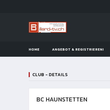
HOME
ANGEBOT & REGISTRIEREN!
CLUB - DETAILS
BC HAUNSTETTEN