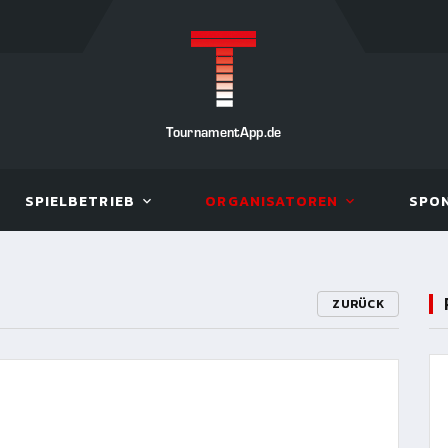
TournamentApp.de
SPIELBETRIEB
ORGANISATOREN
SPO
ZURÜCK