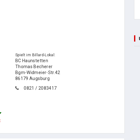
Spielt im Billard-Lokal:
BC Haunstetten
Thomas Becherer
Bgm-Widmeier-Str.42
86179 Augsburg
0821 / 2083417